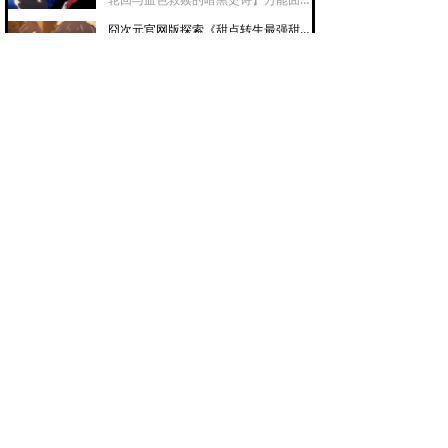
活动动态并顺利参与。
元剖解《血战Blood》是Production I.
囧次元官网版探索《甜点转生最强甜点师降临异世界》-甜蜜征服与异世界味蕾的革命风暴
G打造的暗黑奇幻经典，讲述吸血鬼少
女音无小夜跨越数十年的猎杀与救赎，
【囧次元官网版探索《甜点转生最强甜
融合越战历史、轮回宿命与姐妹羁绊，
点师降临异世界》-甜蜜征服与异世界
血腥美学与催泪剧情并存，是成人向动
味蕾的革命风暴】囧次元官网版探索
漫中不可多得的史诗级作品。
囧次元下载分析《广阔天空！光之美少女》-苍穹之上与勇气绽放的守护史诗
《甜点转生最强甜点师降临异世界》讲
述天才甜点师转生异世界用甜品征服王
【囧次元下载分析《广阔天空！光之美
国、驯服魔物、化解战争的奇幻故事，
少女》-苍穹之上与勇气绽放的守护史
美食与异世界题材完美融合，既有治愈
诗】囧次元下载分析《广阔天空！光之
系甜点描写又有热血商战与外交智斗，
囧次元下载分析《伊甸星原》-宇宙尽头与羁绊交织的冒险史诗
美少女》以天空为舞台，讲述真白彩羽
是转生番中独树一帜的甜蜜革命之作。
与伙伴们从平凡少女成长为守护战士的
【囧次元下载分析《伊甸星原》-宇宙
热血历程，融合友情羁绊、自我救赎与
尽头与羁绊交织的冒险史诗】囧次元下
治愈元素，战斗场面华丽催泪，是光美
载分析《伊甸星原》动漫讲述机械少年
系列中情感深度与视觉震撼兼具的佳
囧次元私聊功能解答-如何与弹幕评论作者安全互动
西奇驾驶飞船穿越宇宙寻找母星的热血
作，适合全年龄段观看。
冒险，以太齿轮战斗系统燃爆，伙伴羁
【囧次元私聊功能解答-如何与弹幕评
绊催泪，宇宙级世界观宏大震撼，是科
论作者安全互动】详细解答囧次元动漫
幻冒险番中的诚意之作，适合喜欢热血
软件中能否与弹幕或评论作者私聊的问
与感动交织的观众追番。
囧次元探究《暗芝居》-昭和怪谈与都市恐惧的诡谲回廊
题，说明平台隐私保护政策，介绍@提
及、点赞回复等公开互动方式，并讲解
【囧次元探究《暗芝居》-昭和怪谈与
举报骚扰行为的具体流程。
都市恐惧的诡谲回廊】囧次元探究《暗
芝居》是一部以昭和纸芝居为形式的恐
囧次元新版缕析《庙不可言》-禁欲修行与青春躁动的爆笑禅意
怖动画，每集独立讲述都市怪谈，画风
独特复古，擅长用日常场景制造心理恐
【囧次元新版缕析《庙不可言》-禁欲
惧，细思极恐的叙事风格让其成为恐怖
修行与青春躁动的爆笑禅意】囧次元新
番中的经典之作，适合喜欢日式怪谈与
版缕析《庙不可言》动漫讲述少年继承
心理惊悚的观众。
囧次元动漫同好群创建指南-打造专属二次元社交圈
破落寺庙与三位女尼共同修行的爆笑日