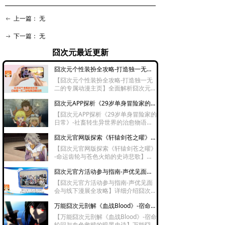
上一篇：
无
ꂃ
下一篇：
无
ꁹ
囧次元最近更新
囧次元个性装扮全攻略-打造独一无二的专属动漫主页
【囧次元个性装扮全攻略-打造独一无
二的专属动漫主页】全面解析囧次元动
漫软件的个性化装扮功能，涵盖头像
囧次元APP探析《29岁单身冒险家的日常》-社畜转生异世界的治愈物语
框、昵称背景、主页风格的自定义设置
方法，并详细介绍会员专属装扮权益及
【囧次元APP探析《29岁单身冒险家的
通过活动任务获取免费装扮的途径，助
日常》-社畜转生异世界的治愈物语】
你打造独一无二的个性展示空间。
囧次元APP探析《29岁单身冒险家的日
囧次元官网版探索《轩辕剑苍之曜》-命运齿轮与苍色火焰的史诗悲歌
常》讲述29岁社畜转生异世界后选择
低欲望冒险的治愈故事，没有龙傲天开
【囧次元官网版探索《轩辕剑苍之曜》
挂只有平凡日常累积的温暖，适合社畜
-命运齿轮与苍色火焰的史诗悲歌】囧
下班后放松观看，是异世界番中难得的
次元官网版探索《轩辕剑苍之曜》以轩
慢节奏治愈佳作。
囧次元官方活动参与指南-声优见面会与线下漫展全攻略
辕剑传说为蓝本，讲述亡国公主与机关
术师双生少女在乱世中对抗命运的故
【囧次元官方活动参与指南-声优见面
事，苍色火焰、机关迷城、千年轮回等
会与线下漫展全攻略】详细介绍囧次元
设定交织，史诗感与虐心剧情兼具，是
官方举办的声优见面会、线下漫展等活
古风奇幻动漫中不可错过的精品。
万能囧次元剖解《血战Blood》-宿命轮回与血色救赎的暗黑史诗
动的参与方法，涵盖活动信息获取渠
道、报名方式、线上参与流程及线下入
【万能囧次元剖解《血战Blood》-宿命
场须知，帮助动漫爱好者第一时间掌握
轮回与血色救赎的暗黑史诗】万能囧次