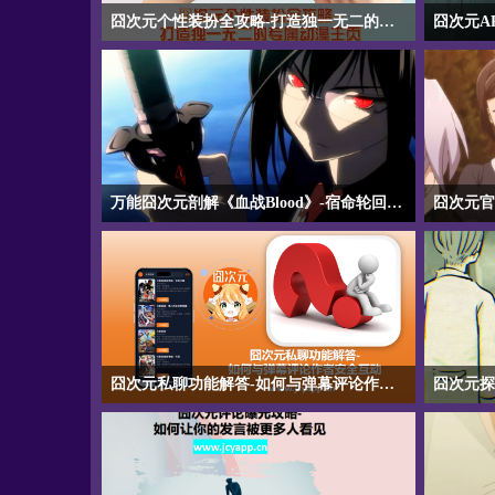
囧次元个性装扮全攻略-打造独一无二的专属动漫主页
【囧次元个性装扮全攻略-打造独一无二的专属动漫
【囧次元A
主页】全面解析囧次元动漫软件的个性化装扮功
转生异世界
能，涵盖头像框、昵称背景、主页风格的自定义设
身冒险家
置方法，并详细介绍会员专属装扮权益及通过活动
低欲望冒
任务获取免费装扮的途径，助你打造独一无二的个
日常累积
性展示空间。
世界番中
万能囧次元剖解《血战Blood》-宿命轮回与血色救赎的暗黑史诗
【万能囧次元剖解《血战Blood》-宿命轮回与血色
【囧次元
救赎的暗黑史诗】万能囧次元剖解《血战Blood》
世界》-
是Production I.G打造的暗黑奇幻经典，讲述吸血鬼
官网版探
少女音无小夜跨越数十年的猎杀与救赎，融合越战
述天才甜
历史、轮回宿命与姐妹羁绊，血腥美学与催泪剧情
物、化解
并存，是成人向动漫中不可多得的史诗级作品。
融合，既
囧次元私聊功能解答-如何与弹幕评论作者安全互动
斗，是转
【囧次元私聊功能解答-如何与弹幕评论作者安全互
【囧次元
动】详细解答囧次元动漫软件中能否与弹幕或评论
谲回廊】
作者私聊的问题，说明平台隐私保护政策，介绍@
居为形式