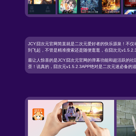
官网主页
JCY.囧次元官网视频分类
JCY.囧次元官网搜
JCY.囧次元官网简直就是二次元爱好者的快乐源泉！不
到飞起，不管是精准搜索还是随便逛逛，在囧次元v1.5.2
最让人惊喜的是JCY.囧次元官网的弹幕功能和超活跃的
歪！说真的，囧次元v1.5.2.3APP绝对是二次元迷必备