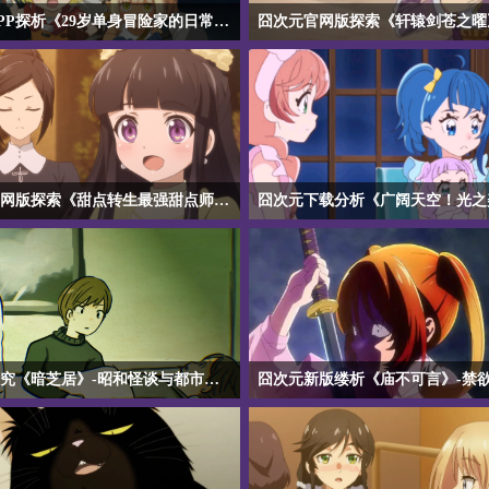
囧次元APP探析《29岁单身冒险家的日常》-社畜转生异世界的治愈物语
PP探析《29岁单身冒险家的日常》-社畜
【囧次元官网版探索《轩辕剑苍之曜》-
的治愈物语】囧次元APP探析《29岁单
苍色火焰的史诗悲歌】囧次元官网版探
的日常》讲述29岁社畜转生异世界后选择
苍之曜》以轩辕剑传说为蓝本，讲述亡
险的治愈故事，没有龙傲天开挂只有平凡
关术师双生少女在乱世中对抗命运的故
的温暖，适合社畜下班后放松观看，是异
焰、机关迷城、千年轮回等设定交织，
难得的慢节奏治愈佳作。
心剧情兼具，是古风奇幻动漫中不可错
囧次元官网版探索《甜点转生最强甜点师降临异世界》-甜蜜征服与异世界味蕾的革命风暴
官网版探索《甜点转生最强甜点师降临异
【囧次元下载分析《广阔天空！光之美少
甜蜜征服与异世界味蕾的革命风暴】囧次元
之上与勇气绽放的守护史诗】囧次元下
索《甜点转生最强甜点师降临异世界》讲
阔天空！光之美少女》以天空为舞台，
点师转生异世界用甜品征服王国、驯服魔
羽与伙伴们从平凡少女成长为守护战士
战争的奇幻故事，美食与异世界题材完美
程，融合友情羁绊、自我救赎与治愈元
有治愈系甜点描写又有热血商战与外交智
面华丽催泪，是光美系列中情感深度与
囧次元探究《暗芝居》-昭和怪谈与都市恐惧的诡谲回廊
生番中独树一帜的甜蜜革命之作。
具的佳作，适合全年龄段观看。
探究《暗芝居》-昭和怪谈与都市恐惧的诡
【囧次元新版缕析《庙不可言》-禁欲修
囧次元探究《暗芝居》是一部以昭和纸芝
动的爆笑禅意】囧次元新版缕析《庙不
的恐怖动画，每集独立讲述都市怪谈，画
讲述少年继承破落寺庙与三位女尼共同