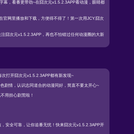
，看番更带劲~在囧次元v1.5.2.3APP看动漫，眼睛都
接在官网里播放和下载，方便得不得了！第一次用JCY.囧次
囧次元v1.5.2.3APP，再也不怕错过任何动漫圈的大新
囧次元v1.5.2.3APP都有新发现~
的角色剧情，认识志同道合的动漫同好，简直不要太开心~
也不用担心剧荒啦！
全可靠，让你追番无忧！快来囧次元v1.5.2.3APP开