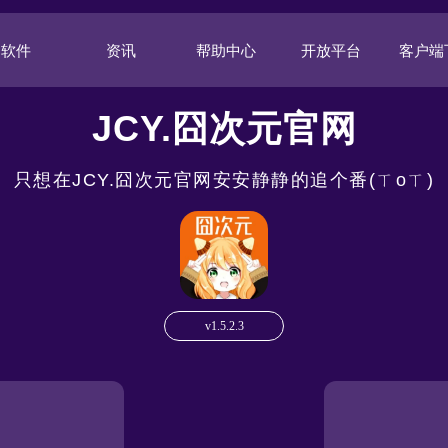
软件
资讯
帮助中心
开放平台
客户端
JCY.囧次元官网
只想在JCY.囧次元官网安安静静的追个番(ㄒoㄒ)
v1.5.2.3