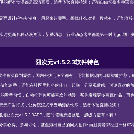
提供的所有动漫都是高清画质，追番体验直接拉满！还能自由切换多种语言字幕
3APP的界面设计得特别清爽，用起来超顺手。想找什么动漫一搜就有，还能直
会实时更新各种动漫资讯，新番消息、行业动态这里都能第一时间get到！关注
囧次元v1.5.2.3软件特色
软件资源多到爆炸，国内外热门IP全都有，还能根据你的口味智能推荐，每次打开
3APP不仅能追番，还能在社区里和小伙伴们一起嗨！分享观后感、讨论喜欢
P会记住你的看番习惯，自动推荐你可能喜欢的动漫，帮你发现更多宝藏作品，再
P承诺全程无广告打扰，让你沉浸式享受动漫的快乐，追番体验直接拉满！
囧次元v1.5.2.3APP，随时随地想追就追，超级方便有木有！
以分享心得、参与讨论，甚至秀出自己的同人创作~而且资源都经过严格审核，安