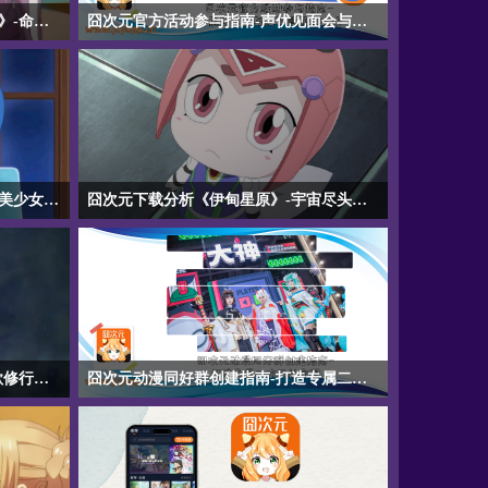
囧次元官网版探索《轩辕剑苍之曜》-命运齿轮与苍色火焰的史诗悲歌
囧次元官方活动参与指南-声优见面会与线下漫展全攻略
命运齿轮与
【囧次元官方活动参与指南-声优见面会与线下漫展
索《轩辕剑
全攻略】详细介绍囧次元官方举办的声优见面会、
国公主与机
线下漫展等活动的参与方法，涵盖活动信息获取渠
事，苍色火
道、报名方式、线上参与流程及线下入场须知，帮
史诗感与虐
助动漫爱好者第一时间掌握活动动态并顺利参与。
过的精品。
囧次元下载分析《广阔天空！光之美少女》-苍穹之上与勇气绽放的守护史诗
囧次元下载分析《伊甸星原》-宇宙尽头与羁绊交织的冒险史诗
女》-苍穹
【囧次元下载分析《伊甸星原》-宇宙尽头与羁绊交
载分析《广
织的冒险史诗】囧次元下载分析《伊甸星原》动漫
讲述真白彩
讲述机械少年西奇驾驶飞船穿越宇宙寻找母星的热
的热血历
血冒险，以太齿轮战斗系统燃爆，伙伴羁绊催泪，
素，战斗场
宇宙级世界观宏大震撼，是科幻冒险番中的诚意之
视觉震撼兼
作，适合喜欢热血与感动交织的观众追番。
囧次元新版缕析《庙不可言》-禁欲修行与青春躁动的爆笑禅意
囧次元动漫同好群创建指南-打造专属二次元社交圈
行与青春躁
【囧次元动漫同好群创建指南-打造专属二次元社交
可言》动漫
圈】详细介绍囧次元动漫软件的群组功能，涵盖创
修行的爆笑
建流程、权限设置（公开/私密/需审核）、成员管