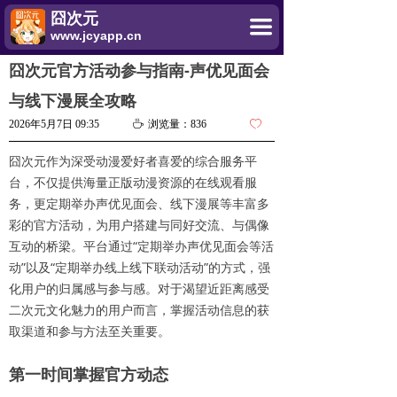
囧次元
끀
www.jcyapp.cn
囧次元官方活动参与指南-声优见面会
与线下漫展全攻略
2026年5月7日
09:35
ꄘ
浏览量：
836
ꄀ
囧次元作为深受动漫爱好者喜爱的综合服务平
台，不仅提供海量正版动漫资源的在线观看服
务，更定期举办声优见面会、线下漫展等丰富多
彩的官方活动，为用户搭建与同好交流、与偶像
互动的桥梁。平台通过“定期举办声优见面会等活
动”以及“定期举办线上线下联动活动”的方式，强
化用户的归属感与参与感。对于渴望近距离感受
二次元文化魅力的用户而言，掌握活动信息的获
取渠道和参与方法至关重要。
第一时间掌握官方动态