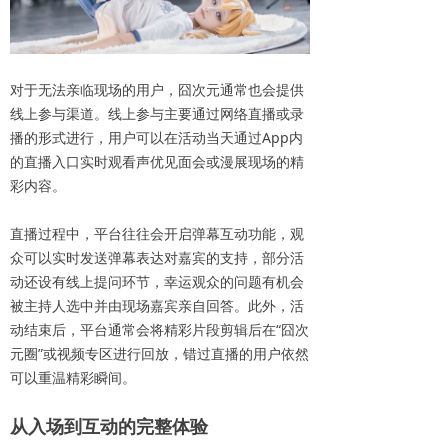
对于无法亲临现场的用户，囧次元通常也会提供
线上参与渠道。线上参与主要通过网络直播或录
播的形式进行，用户可以在活动当天通过App内
的直播入口实时观看声优见面会或漫展现场的精
彩内容。
直播过程中，平台往往会开启弹幕互动功能，观
众可以实时发送弹幕表达对嘉宾的支持，部分活
动还设有线上提问环节，幸运观众的问题有机会
被主持人选中并由现场嘉宾亲自回答。此外，活
动结束后，平台通常会将精彩片段剪辑后在“囧次
元圈”或视频专区进行回放，错过直播的用户依然
可以重温精彩瞬间。
从入场
到互动的完整体验