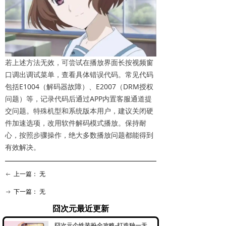
若上述方法无效，可尝试在播放界面长按视频窗
口调出调试菜单，查看具体错误代码。常见代码
包括E1004（解码器故障）、E2007（DRM授权
问题）等，记录代码后通过APP内置客服通道提
交问题。特殊机型和系统版本用户，建议关闭硬
件加速选项，改用软件解码模式播放。保持耐
心，按照步骤操作，绝大多数播放问题都能得到
有效解决。
上一篇：
无
ꂃ
下一篇：
无
ꁹ
囧次元最近更新
囧次元个性装扮全攻略-打造独一无二的专属动漫主页