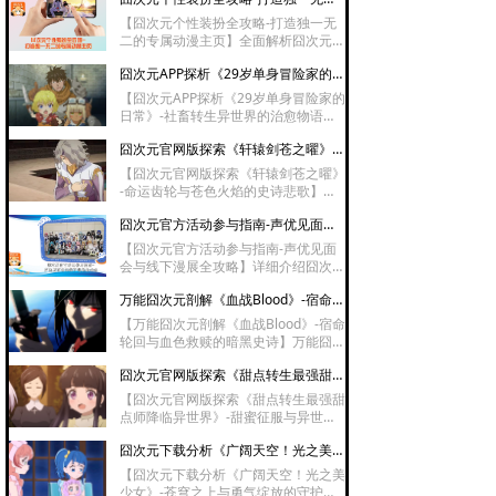
【囧次元个性装扮全攻略-打造独一无
二的专属动漫主页】全面解析囧次元动
漫软件的个性化装扮功能，涵盖头像
囧次元APP探析《29岁单身冒险家的日常》-社畜转生异世界的治愈物语
框、昵称背景、主页风格的自定义设置
方法，并详细介绍会员专属装扮权益及
【囧次元APP探析《29岁单身冒险家的
通过活动任务获取免费装扮的途径，助
日常》-社畜转生异世界的治愈物语】
你打造独一无二的个性展示空间。
囧次元APP探析《29岁单身冒险家的日
囧次元官网版探索《轩辕剑苍之曜》-命运齿轮与苍色火焰的史诗悲歌
常》讲述29岁社畜转生异世界后选择
低欲望冒险的治愈故事，没有龙傲天开
【囧次元官网版探索《轩辕剑苍之曜》
挂只有平凡日常累积的温暖，适合社畜
-命运齿轮与苍色火焰的史诗悲歌】囧
下班后放松观看，是异世界番中难得的
次元官网版探索《轩辕剑苍之曜》以轩
慢节奏治愈佳作。
囧次元官方活动参与指南-声优见面会与线下漫展全攻略
辕剑传说为蓝本，讲述亡国公主与机关
术师双生少女在乱世中对抗命运的故
【囧次元官方活动参与指南-声优见面
事，苍色火焰、机关迷城、千年轮回等
会与线下漫展全攻略】详细介绍囧次元
设定交织，史诗感与虐心剧情兼具，是
官方举办的声优见面会、线下漫展等活
古风奇幻动漫中不可错过的精品。
万能囧次元剖解《血战Blood》-宿命轮回与血色救赎的暗黑史诗
动的参与方法，涵盖活动信息获取渠
道、报名方式、线上参与流程及线下入
【万能囧次元剖解《血战Blood》-宿命
场须知，帮助动漫爱好者第一时间掌握
轮回与血色救赎的暗黑史诗】万能囧次
活动动态并顺利参与。
元剖解《血战Blood》是Production I.
囧次元官网版探索《甜点转生最强甜点师降临异世界》-甜蜜征服与异世界味蕾的革命风暴
G打造的暗黑奇幻经典，讲述吸血鬼少
女音无小夜跨越数十年的猎杀与救赎，
【囧次元官网版探索《甜点转生最强甜
融合越战历史、轮回宿命与姐妹羁绊，
点师降临异世界》-甜蜜征服与异世界
血腥美学与催泪剧情并存，是成人向动
味蕾的革命风暴】囧次元官网版探索
漫中不可多得的史诗级作品。
囧次元下载分析《广阔天空！光之美少女》-苍穹之上与勇气绽放的守护史诗
《甜点转生最强甜点师降临异世界》讲
述天才甜点师转生异世界用甜品征服王
【囧次元下载分析《广阔天空！光之美
国、驯服魔物、化解战争的奇幻故事，
少女》-苍穹之上与勇气绽放的守护史