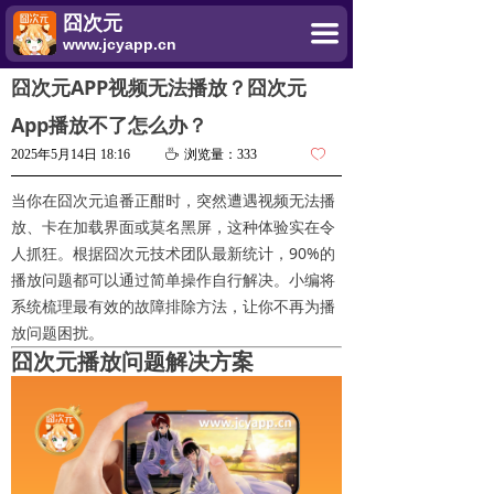
囧次元
끀
www.jcyapp.cn
囧次元APP视频无法播放？囧次元
App播放不了怎么办？
2025年5月14日
18:16
ꄘ
浏览量：
333
ꄀ
当你在囧次元追番正酣时，突然遭遇视频无法播
放、卡在加载界面或莫名黑屏，这种体验实在令
人抓狂。根据囧次元技术团队最新统计，90%的
播放问题都可以通过简单操作自行解决。小编将
系统梳理最有效的故障排除方法，让你不再为播
放问题困扰。
囧次元播放问题解决方案