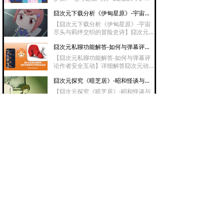
美食与异世界题材完美融合，既有治愈
诗】囧次元下载分析《广阔天空！光之
系甜点描写又有热血商战与外交智斗，
囧次元下载分析《伊甸星原》-宇宙尽头与羁绊交织的冒险史诗
美少女》以天空为舞台，讲述真白彩羽
是转生番中独树一帜的甜蜜革命之作。
与伙伴们从平凡少女成长为守护战士的
【囧次元下载分析《伊甸星原》-宇宙
热血历程，融合友情羁绊、自我救赎与
尽头与羁绊交织的冒险史诗】囧次元下
治愈元素，战斗场面华丽催泪，是光美
载分析《伊甸星原》动漫讲述机械少年
系列中情感深度与视觉震撼兼具的佳
囧次元私聊功能解答-如何与弹幕评论作者安全互动
西奇驾驶飞船穿越宇宙寻找母星的热血
作，适合全年龄段观看。
冒险，以太齿轮战斗系统燃爆，伙伴羁
【囧次元私聊功能解答-如何与弹幕评
绊催泪，宇宙级世界观宏大震撼，是科
论作者安全互动】详细解答囧次元动漫
幻冒险番中的诚意之作，适合喜欢热血
软件中能否与弹幕或评论作者私聊的问
与感动交织的观众追番。
囧次元探究《暗芝居》-昭和怪谈与都市恐惧的诡谲回廊
题，说明平台隐私保护政策，介绍@提
及、点赞回复等公开互动方式，并讲解
【囧次元探究《暗芝居》-昭和怪谈与
举报骚扰行为的具体流程。
都市恐惧的诡谲回廊】囧次元探究《暗
芝居》是一部以昭和纸芝居为形式的恐
囧次元新版缕析《庙不可言》-禁欲修行与青春躁动的爆笑禅意
怖动画，每集独立讲述都市怪谈，画风
独特复古，擅长用日常场景制造心理恐
【囧次元新版缕析《庙不可言》-禁欲
惧，细思极恐的叙事风格让其成为恐怖
修行与青春躁动的爆笑禅意】囧次元新
番中的经典之作，适合喜欢日式怪谈与
版缕析《庙不可言》动漫讲述少年继承
心理惊悚的观众。
囧次元动漫同好群创建指南-打造专属二次元社交圈
破落寺庙与三位女尼共同修行的爆笑日
常，禁欲设定与青春躁动碰撞，既有高
【囧次元动漫同好群创建指南-打造专
能擦边喜剧又有温情治愈内核，是后宫
属二次元社交圈】详细介绍囧次元动漫
番中兼具笑点与深度的冷门佳作，适合
软件的群组功能，涵盖创建流程、权限
喜欢《碧蓝之海》风格的观众。
囧次元评论曝光攻略-如何让你的发言被更多人看见
设置（公开/私密/需审核）、成员管理
及话题维护技巧，帮助用户轻松搭建属
【囧次元评论曝光攻略-如何让你的发
于自己的动漫同好交流圈。
言被更多人看见】详细解析囧次元动漫
软件的评论曝光机制，涵盖“加精”与“推
囧次元APP正版下载细究《能干的猫今天也忧郁》-职场废墟与毛茸茸救赎的治愈童话
荐”规则、点赞之外的多维算法考量、